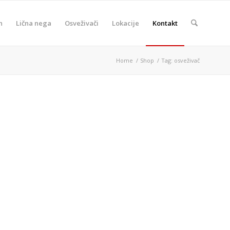
n
Lična nega
Osveživači
Lokacije
Kontakt
Home
/
Shop
/
Tag: osveživač