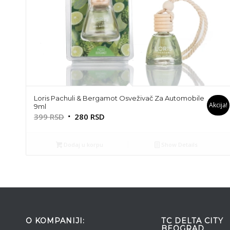
Loris Pachuli & Bergamot Osveživač Za Automobile
Akcija!
9ml
Originalna
Trenutna
399
RSD
280
RSD
cena
cena
je
je:
Dodaj u korpu
Show Details
bila:
280 RSD.
399 RSD.
O KOMPANIJI:
TC DELTA CITY
BEOGRAD