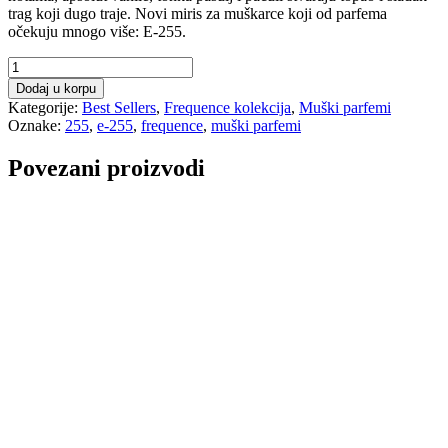
trag koji dugo traje. Novi miris za muškarce koji od parfema
očekuju mnogo više: E-255.
Loris
E-
Dodaj u korpu
255
Kategorije:
Best Sellers
,
Frequence kolekcija
,
Muški parfemi
Frequence
Oznake:
255
,
e-255
,
frequence
,
muški parfemi
Erkek
Parfem
Povezani proizvodi
50
Ml
količina