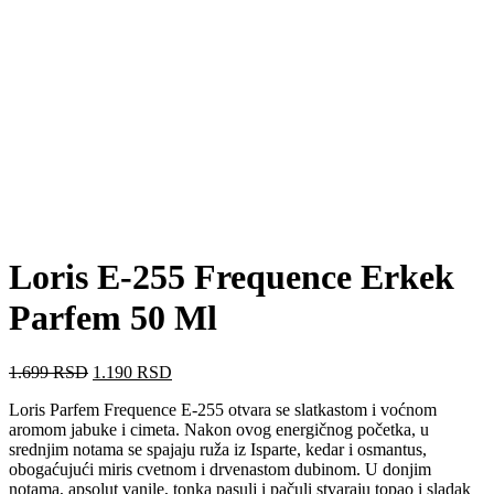
Loris E-255 Frequence Erkek
Parfem 50 Ml
Originalna
Trenutna
1.699
RSD
1.190
RSD
cena
cena
Loris Parfem Frequence E-255 otvara se slatkastom i voćnom
je
je:
aromom jabuke i cimeta. Nakon ovog energičnog početka, u
bila:
1.190 RSD.
srednjim notama se spajaju ruža iz Isparte, kedar i osmantus,
1.699 RSD.
obogaćujući miris cvetnom i drvenastom dubinom. U donjim
notama, apsolut vanile, tonka pasulj i pačuli stvaraju topao i sladak