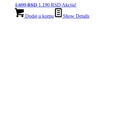
Originalna
Trenutna
1.699
RSD
1.190
RSD
Akcija!
cena
cena
je
je:
Dodaj u korpu
Show Details
bila:
1.190 RSD.
1.699 RSD.