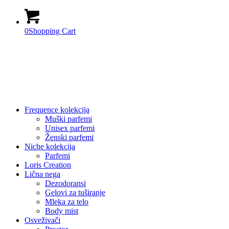
0
Shopping Cart
Frequence kolekcija
Muški parfemi
Unisex parfemi
Ženski parfemi
Niche kolekcija
Parfemi
Loris Creation
Lična nega
Dezodoransi
Gelovi za tuširanje
Mleka za telo
Body mist
Osveživači