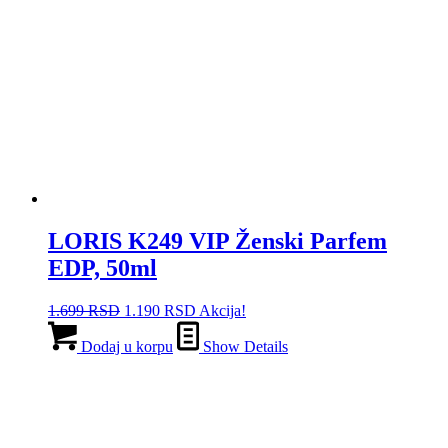
LORIS K249 VIP Ženski Parfem
EDP, 50ml
Originalna
Trenutna
1.699
RSD
1.190
RSD
Akcija!
cena
cena
je
je:
Dodaj u korpu
Show Details
bila:
1.190 RSD.
1.699 RSD.