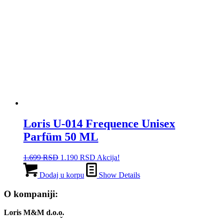
Loris U-014 Frequence Unisex
Parfüm 50 ML
Originalna
Trenutna
1.699
RSD
1.190
RSD
Akcija!
cena
cena
je
je:
Dodaj u korpu
Show Details
bila:
1.190 RSD.
1.699 RSD.
O kompaniji:
Loris M&M d.o.o.