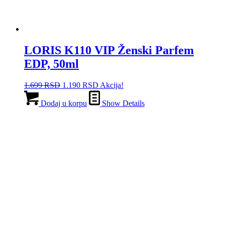
LORIS K110 VIP Ženski Parfem
EDP, 50ml
Originalna
Trenutna
1.699
RSD
1.190
RSD
Akcija!
cena
cena
je
je:
Dodaj u korpu
Show Details
bila:
1.190 RSD.
1.699 RSD.