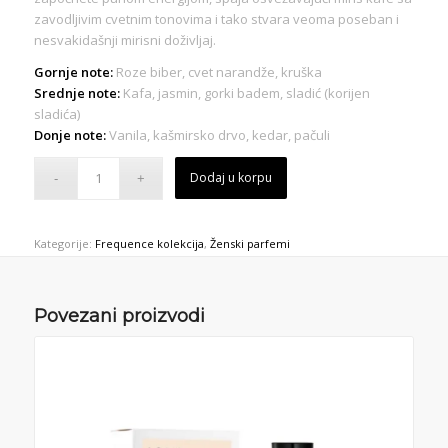
zavodljivim cvetnim tonovima i tako stvara veoma poseban i
nesvakidašnji mirisni doživljaj.
Gornje note:
Roze biber, cvet narandže, kruška
Srednje note:
Kafa, jasmin, gorki badem, sladić (korijen
sladića)
Donje note:
Vanila, kašmirsko drvo, kedar, pačuli
Dodaj u korpu
Kategorije:
Frequence kolekcija
,
Ženski parfemi
Povezani proizvodi