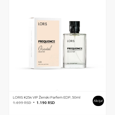
LORIS K254 VIP Ženski Parfem EDP, 50ml
Akcija!
Originalna
Trenutna
1.699
RSD
1.190
RSD
cena
cena
je
je: