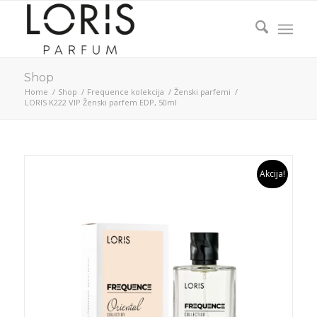
Shop
Home
/
Shop
/
Frequence kolekcija
/
Ženski parfemi
/
LORIS K222 VIP Ženski parfem EDP, 50ml
Akcija!