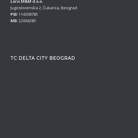
Loris M&M d.o.o.
Jugoslovenska 2, Čukarica, Beograd
PIB:
114308785
MB:
22004280
TC DELTA CITY BEOGRAD