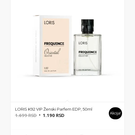
LORIS K92 VIP Ženski Parfem EDP, 50ml
Akcija!
Originalna
Trenutna
1.699
RSD
1.190
RSD
cena
cena
je
je: