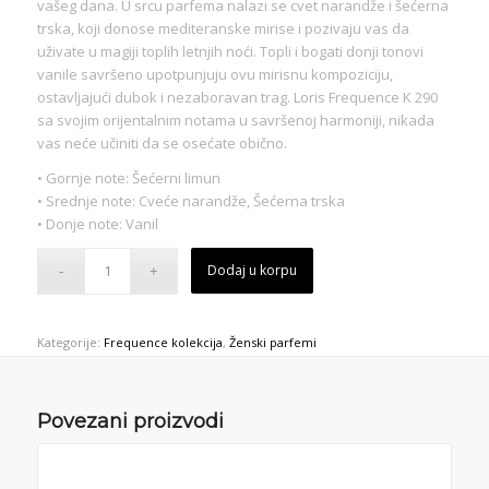
vašeg dana. U srcu parfema nalazi se cvet narandže i šećerna
trska, koji donose mediteranske mirise i pozivaju vas da
uživate u magiji toplih letnjih noći. Topli i bogati donji tonovi
vanile savršeno upotpunjuju ovu mirisnu kompoziciju,
ostavljajući dubok i nezaboravan trag. Loris Frequence K 290
sa svojim orijentalnim notama u savršenoj harmoniji, nikada
vas neće učiniti da se osećate obično.
• Gornje note: Šećerni limun
• Srednje note: Cveće narandže, Šećerna trska
• Donje note: Vanil
Dodaj u korpu
Kategorije:
Frequence kolekcija
,
Ženski parfemi
Povezani proizvodi