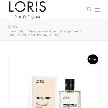
Shop
Home
/
Shop
/
Frequence kolekcija
/
Ženski parfemi
/
LORIS K293 VIP Ženski Parfem EDP, 50ml
Akcija!