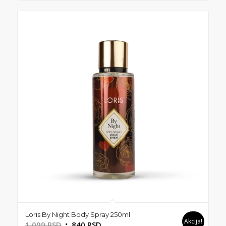
499 RSD.
Loris By Night Body Spray 250ml
Akcija!
Originalna
Trenutna
1.099
RSD
840
RSD