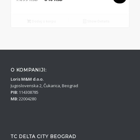
cena
cena
je
je:
bila:
840 RSD.
Dodaj u korpu
Show Details
1.099 RSD.
O KOMPANIJI:
Loris M&M d.o.o.
Jugoslovenska 2, Čukarica, Beograd
PIB:
114308785
MB:
22004280
TC DELTA CITY BEOGRAD