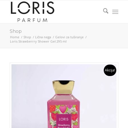
Shop
Home
/
Shop
/
Lična nega
/
Gelovi za tuširanje
/
Loris Strawberrry Shower Gel 295 ml
Akcija!