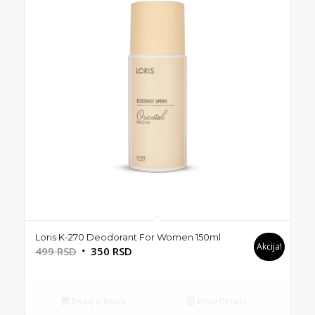
Loris K-270 Deodorant For Women 150ml
Akcija!
Originalna
Trenutna
499
RSD
350
RSD
cena
cena
je
je:
bila:
350 RSD.
Dodaj u korpu
Show Details