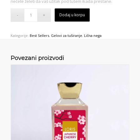
nećete želeti da vaš užitak pod tušem ikada prestane.
Dodaj u korpu
Kategorije:
Best Sellers
,
Gelovi za tuširanje
,
Lična nega
Povezani proizvodi