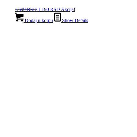
Originalna
Trenutna
1.699
RSD
1.190
RSD
Akcija!
cena
cena
je
je:
Dodaj u korpu
Show Details
bila:
1.190 RSD.
1.699 RSD.