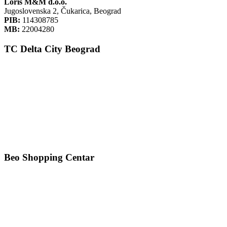
Loris M&M d.o.o.
Jugoslovenska 2, Čukarica, Beograd
PIB:
114308785
MB:
22004280
TC Delta City Beograd
Beo Shopping Centar