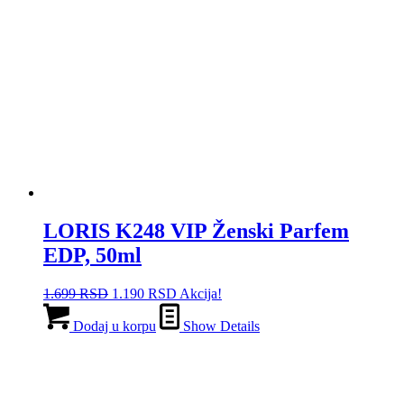
LORIS K248 VIP Ženski Parfem
EDP, 50ml
Originalna
Trenutna
1.699
RSD
1.190
RSD
Akcija!
cena
cena
je
je:
Dodaj u korpu
Show Details
bila:
1.190 RSD.
1.699 RSD.