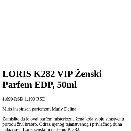
LORIS K282 VIP Ženski
Parfem EDP, 50ml
Originalna
Trenutna
1.699
RSD
1.190
RSD
cena
cena
Miris inspirisan parfemom Marly Delina
je
je:
bila:
1.190 RSD.
Zamislite da je ovaj parfem misteriozna žena koja svoju strastvenu
1.699 RSD.
prirodu živi hrabro. Odraz njenog tajanstvenog i privlačnog duha
nalazi se u Loris ženskom parfemu K 282.