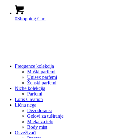
0
Shopping Cart
Frequence kolekcija
Muški parfemi
Unisex parfemi
Ženski parfemi
Niche kolekcija
Parfemi
Loris Creation
Lična nega
Dezodoransi
Gelovi za tuširanje
Mleka za telo
Body mist
Osveživači