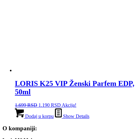
LORIS K25 VIP Ženski Parfem EDP,
50ml
Originalna
Trenutna
1.699
RSD
1.190
RSD
Akcija!
cena
cena
je
je:
Dodaj u korpu
Show Details
bila:
1.190 RSD.
1.699 RSD.
O kompaniji: