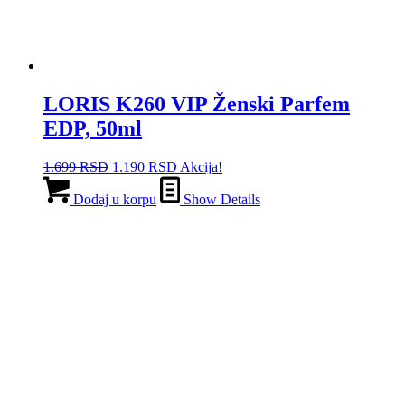
LORIS K260 VIP Ženski Parfem
EDP, 50ml
Originalna
Trenutna
1.699
RSD
1.190
RSD
Akcija!
cena
cena
je
je:
Dodaj u korpu
Show Details
bila:
1.190 RSD.
1.699 RSD.