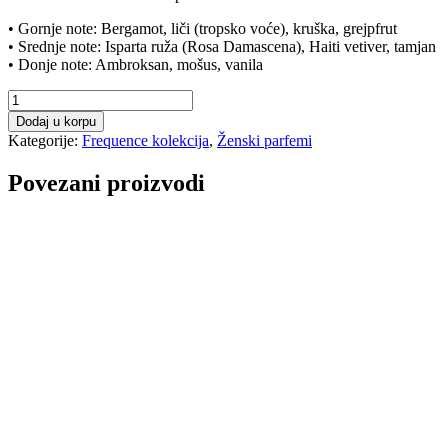
• Gornje note: Bergamot, liči (tropsko voće), kruška, grejpfrut
• Srednje note: Isparta ruža (Rosa Damascena), Haiti vetiver, tamjan
• Donje note: Ambroksan, mošus, vanila
LORIS
K282
Dodaj u korpu
VIP
Kategorije:
Frequence kolekcija
,
Ženski parfemi
Ženski
Parfem
Povezani proizvodi
EDP,
50ml
količina