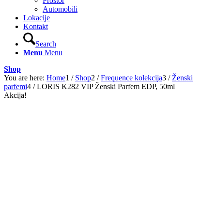
Prostor
Automobili
Lokacije
Kontakt
Search
Menu
Menu
Shop
You are here:
Home
1
/
Shop
2
/
Frequence kolekcija
3
/
Ženski
parfemi
4
/
LORIS K282 VIP Ženski Parfem EDP, 50ml
Akcija!